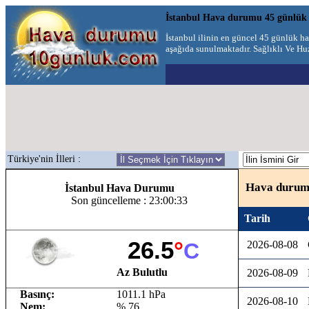
İstanbul Hava durumu 45 günlük
İstanbul ilinin en güncel 45 günlük 
aşağıda sunulmaktadır. Sağlıklı Ve Huz
Türkiye'nin İlleri :
Hava durumu
İstanbul Hava Durumu
Son güncelleme : 23:00:33
Tarih
26.5
°
C
2026-08-08
Az Bulutlu
2026-08-09
Basınç:
1011.1 hPa
2026-08-10
Nem:
% 76