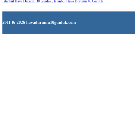
,
İstanbul Hava Durumu 30 Günlük
İstanbul Hava Durumu 40 Günlük
2011 & 2026 havadurumu10gunluk.com