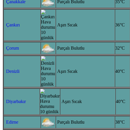
Çanakkale
Parçalı Bulutlu
35°C
Çankırı
Aşırı Sıcak
36°C
Çorum
Parçalı Bulutlu
32°C
Denizli
Aşırı Sıcak
40°C
Diyarbakır
Aşırı Sıcak
40°C
Edirne
Parçalı Bulutlu
38°C