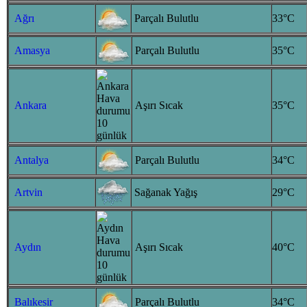
Ağrı
Parçalı Bulutlu
33°C
Amasya
Parçalı Bulutlu
35°C
Ankara
Aşırı Sıcak
35°C
Antalya
Parçalı Bulutlu
34°C
Artvin
Sağanak Yağış
29°C
Aydın
Aşırı Sıcak
40°C
Balıkesir
Parçalı Bulutlu
34°C