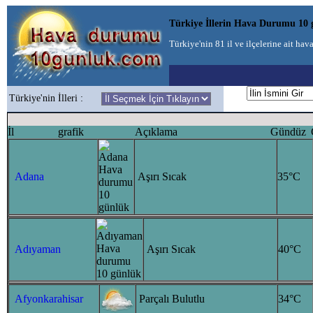
Türkiye İllerin Hava Durumu 10
Türkiye'nin 81 il ve ilçelerine ait ha
Türkiye'nin İlleri :
İl
grafik
Açıklama
Gündüz
Adana
Aşırı Sıcak
35°C
Adıyaman
Aşırı Sıcak
40°C
Afyonkarahisar
Parçalı Bulutlu
34°C