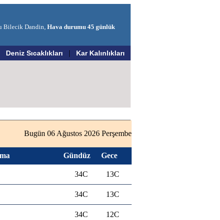
u Bilecik Dandin,
Hava durumu 45 günlük
|
|
Deniz Sıcaklıkları
Kar Kalınlıkları
Bugün 06 Ağustos 2026 Perşembe
ama
Gündüz
Gece
34C
13C
34C
13C
34C
12C