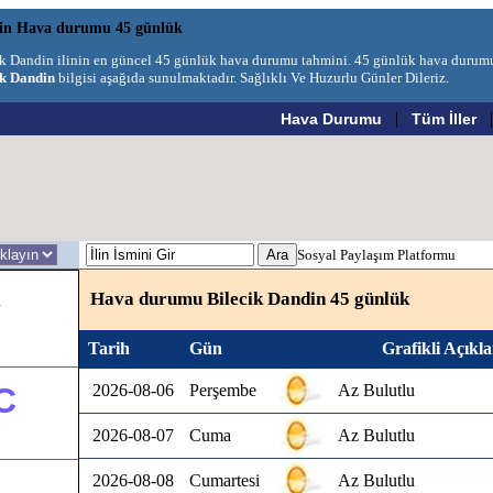
in Hava durumu 45 günlük
ik Dandin ilinin en güncel 45 günlük hava durumu tahmini. 45 günlük hava durum
ik Dandin
bilgisi aşağıda sunulmaktadır. Sağlıklı Ve Huzurlu Günler Dileriz.
|
Hava Durumu
Tüm İller
Sosyal Paylaşım Platformu
Hava durumu Bilecik Dandin 45 günlük
u
Tarih
Gün
Grafikli Açıkl
C
2026-08-06
Perşembe
Az Bulutlu
2026-08-07
Cuma
Az Bulutlu
2026-08-08
Cumartesi
Az Bulutlu