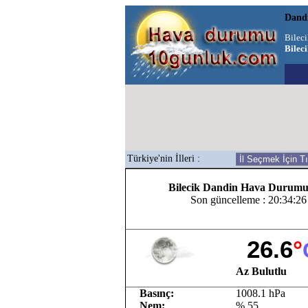
Dand
Bilec
Bilec
Türkiye'nin İlleri :
Bilecik Dandin Hava Durum
Son güncelleme : 20:34:26
26.6
°
Az Bulutlu
Basınç:
1008.1 hPa
Nem:
% 55