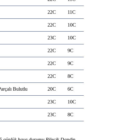
22C
11C
22C
10C
23C
10C
22C
9C
22C
9C
22C
8C
arçalı Bulutlu
20C
6C
23C
10C
23C
8C
5 günlük hava durumu Bilecik Dandin
,