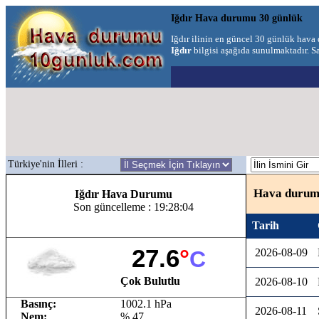
Iğdır Hava durumu 30 günlük
Iğdır ilinin en güncel 30 günlük hav
Iğdır
bilgisi aşağıda sunulmaktadır. Sa
Türkiye'nin İlleri :
Hava durumu
Iğdır Hava Durumu
Son güncelleme : 19:28:04
Tarih
27.6
°
C
2026-08-09
Çok Bulutlu
2026-08-10
Basınç:
1002.1 hPa
2026-08-11
Nem:
% 47