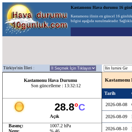
Kastamonu Hava durumu 16 gün
Kastamonu ilinin en güncel 16 günlü
bilgisi aşağıda sunulmaktadır. Sağlıkl
Türkiye'nin İlleri :
Kastamonu 
Kastamonu Hava Durumu
Son güncelleme : 13:32:12
Tarih
28.8
°
C
2026-08-08
Açık
2026-08-09
Basınç:
1007.2 hPa
2026-08-10
Nem:
% 46