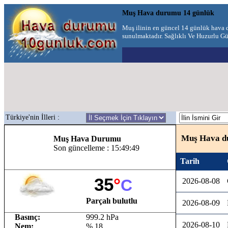
Muş Hava durumu 14 günlük
Muş ilinin en güncel 14 günlük hava
sunulmaktadır. Sağlıklı Ve Huzurlu Gün
Türkiye'nin İlleri :
Muş Hava d
Muş Hava Durumu
Son güncelleme : 15:49:49
Tarih
35
°
C
2026-08-08
Parçalı bulutlu
2026-08-09
Basınç:
999.2 hPa
2026-08-10
Nem:
% 18