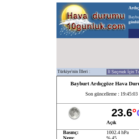
Ardı
Baybu
günlü
Türkiye'nin İlleri :
Bayburt Ardıçgöze Hava Du
Son güncelleme : 19:45:03
23.6
°
Açık
Basınç:
1002.4 hPa
Nem:
% 45