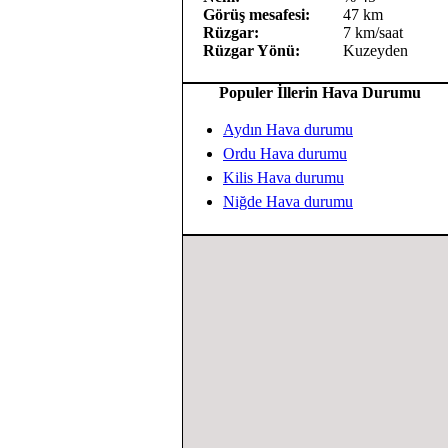
Görüş mesafesi:
47 km
Rüzgar:
7 km/saat
Rüzgar Yönü:
Kuzeyden
Populer İllerin Hava Durumu
Aydın Hava durumu
Ordu Hava durumu
Kilis Hava durumu
Niğde Hava durumu