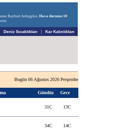
urumu Bayburt Ardıçgöze,
Hava durumu 10
eriz.
|
|
Deniz Sıcaklıkları
Kar Kalınlıkları
Bugün 06 Ağustos 2026 Perşembe
ama
Gündüz
Gece
31C
13C
34C
14C