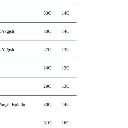
33C
14C
 Yağışlı
30C
14C
 Yağışlı
27C
13C
24C
12C
29C
13C
arçalı Bulutlu
30C
14C
31C
16C