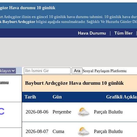
çgöze Hava durumu 10 günlük
rt Ardıçgöze ilinin en güncel 10 günlük hava durumu tahmini. 10 günlük hava d
k Bayburt Ardıçgöze
bilgisi aşağıda sunulmaktadır. Sağlıklı Ve Huzurlu Günler Dil
|
Hava Durumu
Tüm İller
Sosyal Paylaşım Platformu
rumu
Bayburt Ardıçgöze Hava durumu 10 günlük
Tarih
Gün
Grafikli Açıkl
C
2026-08-06
Perşembe
Parçalı Bulutlu
2026-08-07
Cuma
Parçalı Bulutlu